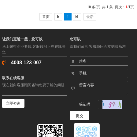
号、第18624358号、第28495481；香港商标编
10
条/页 共
1
条 页次：
1
/1
页
号303661966及海外全球商标等；计算机
软.........
首页
1
最后
让我们更近一些，您可以
您可以
马上拨打企业专线 客服顾问正在在线等
给我们留言 客服顾问会立刻联系您
您
4008-123-007
联系在线客服
现在就向客服顾问咨询您要了解的问题
立即咨询