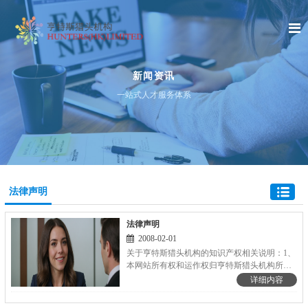
新闻资讯
一站式人才服务体系
法律声明
法律声明
2008-02-01
关于亨特斯猎头机构的知识产权相关说明：1、
本网站所有权和运作权归亨特斯猎头机构所
有；(著作登记号：国作登字-2018-F-
详细内容
00502020、渝作登字-2016-F-00127622、渝作登
字-2016-F-00123892；商标注册证第28705363