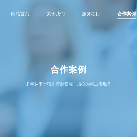
网站首页
关于我们
服务项目
合作案例
合作案例
多年从事于猎头资源管理，用心为就业者服务