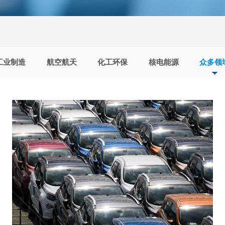
工业制造
航空航天
化工环保
核电能源
众多领