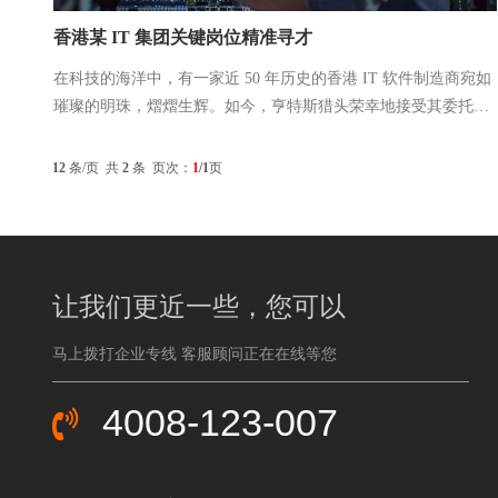
香港某 IT 集团关键岗位精准寻才
在科技的海洋中，有一家近 50 年历史的香港 IT 软件制造商宛如
璀璨的明珠，熠熠生辉。如今，亨特斯猎头荣幸地接受其委托，
开启一场激动人心的人才寻觅之旅。 这家香港 IT 集团，凭借卓
越的技术实力，为全球超过 60 家知名银行精心打造.........<%end
12
条/页 共
2
条 页次：
1
/1
页
if%>
让我们更近一些，您可以
马上拨打企业专线 客服顾问正在在线等您
4008-123-007