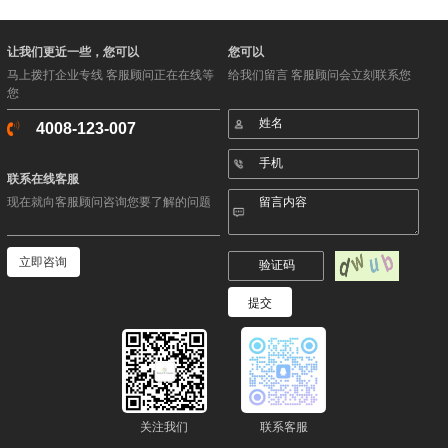
让我们更近一些，您可以
您可以
马上拨打企业专线 客服顾问正在在线等
给我们留言 客服顾问会立刻联系您
您
4008-123-007
联系在线客服
现在就向客服顾问咨询您要了解的问题
立即咨询
关注我们
联系客服